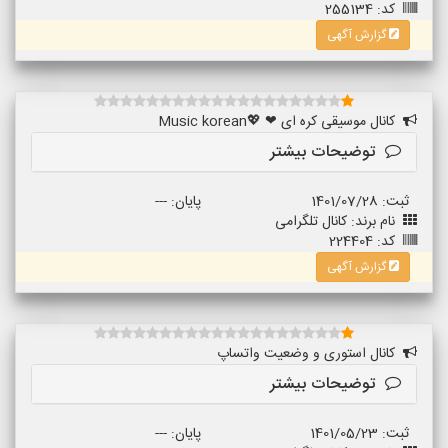
کد: 255134
گزارش آگهی
کانال موسیقی کره ای ❤ 💖Music korean
توضیحات بیشتر
ثبت: 1401/07/28
پایان: ---
نام برند: کانال تلگرامی
کد: 224404
گزارش آگهی
کانال استوری و وضعیت واتساپ
توضیحات بیشتر
ثبت: 1401/05/23
پایان: ---