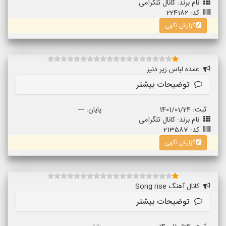
نام برند: کانال تلگرامی
کد: 224182
گزارش آگهی
عمده لباس زیر دنیز
توضیحات بیشتر
ثبت: 1401/01/24
پایان: ---
نام برند: کانال تلگرامی
کد: 213587
گزارش آگهی
کانال آهنگ Song rise
توضیحات بیشتر