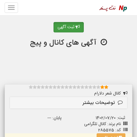
ثبت آگهی
آگهی های کانال و پیج
کانال شعر دلارام
توضیحات بیشتر
ثبت: 1402/07/20
پایان: ---
نام برند: کانال تلگرامی
کد: 285575