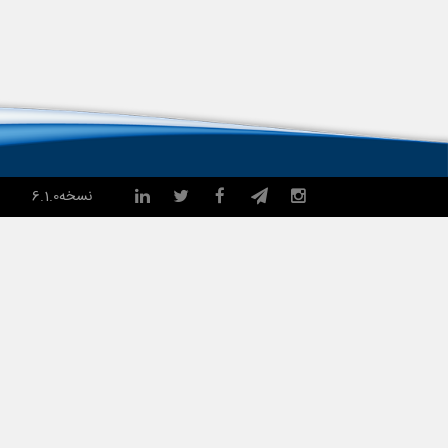
نسخه
6.1.0