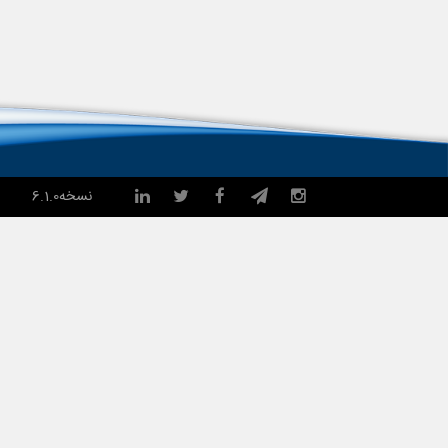
نسخه
6.1.0