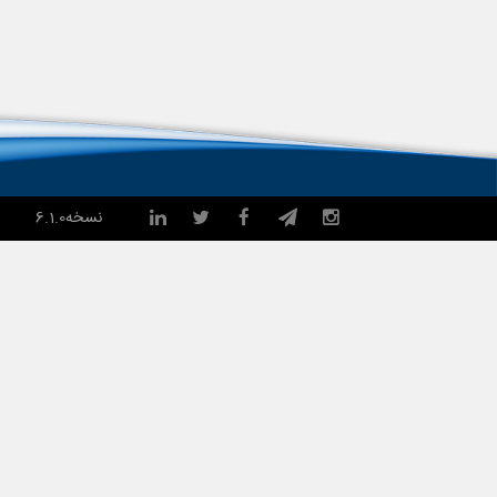
نسخه
6.1.0