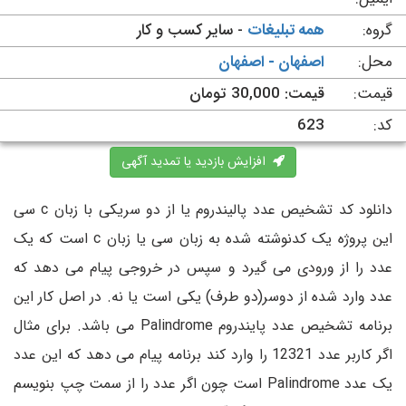
گروه:
همه تبلیغات
- سایر کسب و کار
محل:
اصفهان - اصفهان
قیمت:
قیمت: 30,000 تومان
کد:
623
افزایش بازدید یا تمدید آگهی
دانلود کد تشخیص عدد پالیندروم یا از دو سریکی با زبان c سی
این پروژه یک کدنوشته شده به زبان سی یا زبان c است که یک
عدد را از ورودی می گیرد و سپس در خروجی پیام می دهد که
عدد وارد شده از دوسر(دو طرف) یکی است یا نه. در اصل کار این
برنامه تشخیص عدد پایندروم Palindrome می باشد. برای مثال
اگر کاربر عدد 12321 را وارد کند برنامه پیام می دهد که این عدد
یک عدد Palindrome است چون اگر عدد را از سمت چپ بنویسم