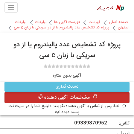
صفحه اصلی
فهرست
فهرست آگهی ها
تبلیغات
تبلیغات
اصفهان
پروژه کد تشخیص عدد پالیندروم یا از دو سریکی با زبان c سی
پروژه کد تشخیص عدد پالیندروم یا از دو
سریکی با زبان c سی
آگهی بدون ستاره
نشانک گذاری
مشخصات آگهی دهنده
لطفا پس از تماس با آگهی دهنده بگویید: «تبلیغ شما را در سایت نت
پسند دیده ام»
تلفن:
09339870952
ایمیل: